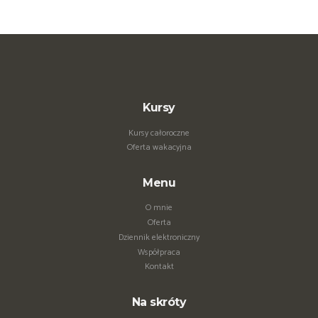
Kursy
Kursy całoroczne
Oferta wakacyjna
Menu
O mnie
Oferta
Dziennik elektroniczny
Współpraca
Kontakt
Na skróty