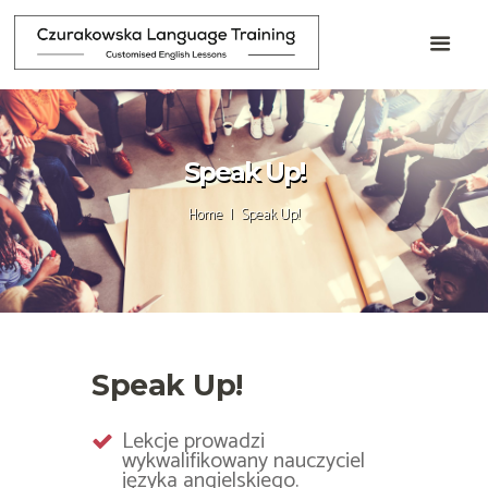
Speak Up!
Home
Speak Up!
Speak Up!
Lekcje prowadzi
wykwalifikowany nauczyciel
języka angielskiego.