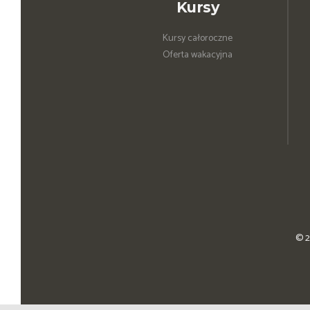
Kursy
Kursy całoroczne
Oferta wakacyjna
© 2