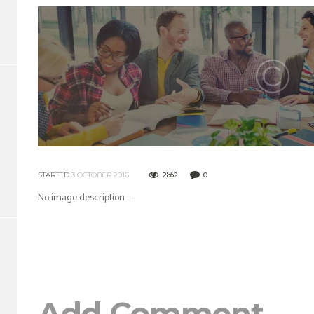
2862
0
STARTED
3 OCTOBER 2016
No image description ...
Add Comment