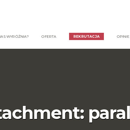
NAS WYRÓŻNIA?
OFERTA
REKRUTACJA
OPINIE
tachment: paral