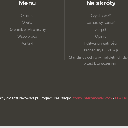
Menu
Na skróty
O mnie
Czy chcesz?
Oferta
Co nas wyróżnia?
Dziennik elektroniczny
Zespół
Współpraca
Opinie
Kontakt
Polityka prywatności
Procedury COVID-19
Standardy ochrony małoletnich dzi
przed krzywdzeniem
019 olgaczurakowska.pl | Projekt i realizacja:
Strony internetowe Płock
-
BLACRE