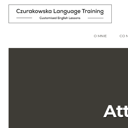
O MNIE
CO 
At