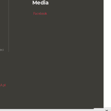
Media
Facebook
eci
A.pl