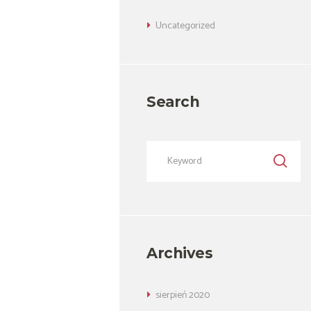
Uncategorized
Previous item
01-home-1-slide3
Search
Archives
sierpień
2020