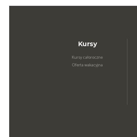
Kursy
Kursy całoroczne
Oferta wakacyjna