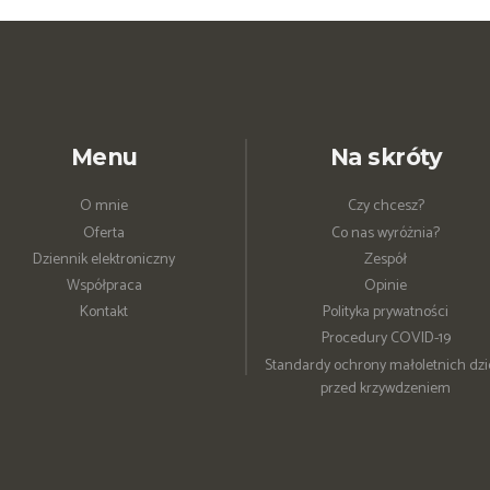
Menu
Na skróty
O mnie
Czy chcesz?
Oferta
Co nas wyróżnia?
Dziennik elektroniczny
Zespół
Współpraca
Opinie
Kontakt
Polityka prywatności
Procedury COVID-19
Standardy ochrony małoletnich dzi
przed krzywdzeniem