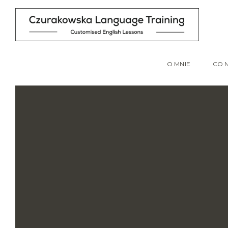
O MNIE
CO 