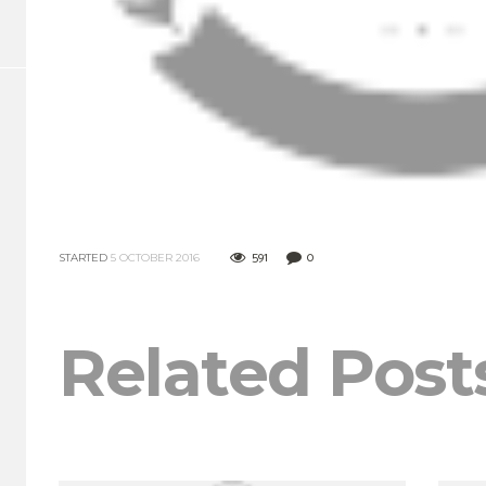
591
0
STARTED
5 OCTOBER 2016
Related Post