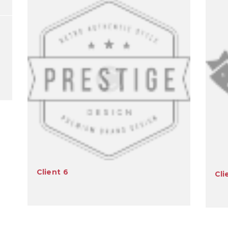
Client 6
Cli