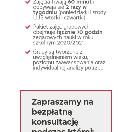
Zajęcia trwają
60 minut
i
odbywają się
2 razy w
tygodniu
(poniedziałki i środy
LUB wtorki i czwartki).
Pakiet zajęć grupowych
obejmuje
łącznie 70 godzin
zegarowych nauki w roku
szkolnym 2020/2021.
Grupy są tworzone z
uwzględnieniem wieku,
poziomu zaawansowania oraz
indywidualnej analizy potrzeb.
Zapraszamy na
bezpłatną
konsultację
podczas której: