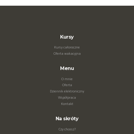
Kursy
Kursy całoroczne
Oferta wakacyjna
Menu
O mnie
Oferta
Dziennik elektroniczny
Współpraca
Kontakt
Na skróty
Czy chcesz?